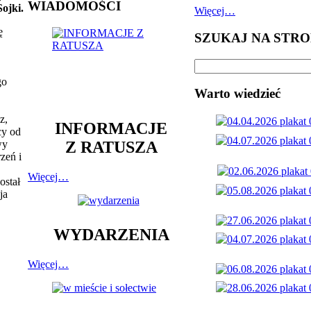
WIADOMOŚCI
ojki.
Więcej…
ę
SZUKAJ NA STRO
,
go
Warto wiedzieć
z,
INFORMACJE
cy od
Z RATUSZA
wy
zeń i
Więcej…
ostał
ja
WYDARZENIA
Więcej…