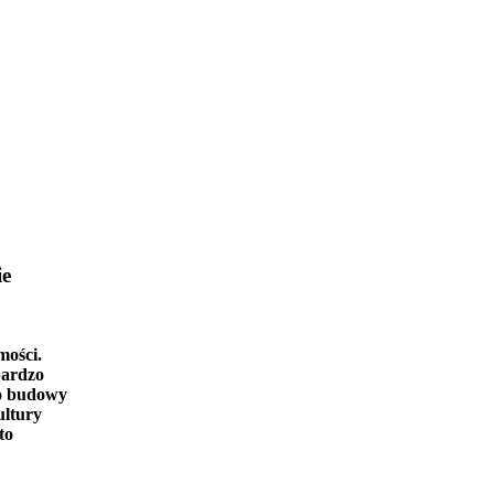
ie
mości.
bardzo
o budowy
ultury
to