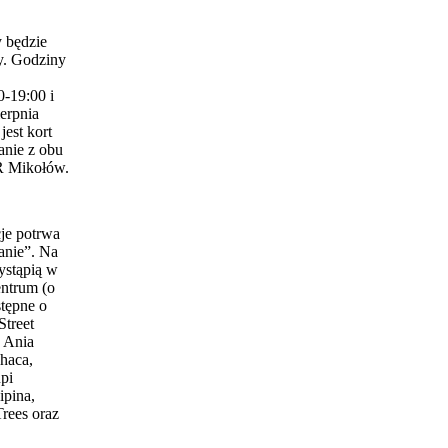
 będzie
y. Godziny
0-19:00 i
erpnia
est kort
anie z obu
 Mikołów.
je potrwa
anie”. Na
ystąpią w
entrum (o
stępne o
Street
 Ania
haca,
pi
ipina,
Trees oraz