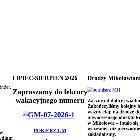
LIPIEC-SIERPIEŃ 2026
Drodzy Mikołowian
inder,
Zapraszamy do lektury
wakacyjnego numeru
Zacznę od dobrej wiado
Zakończyliśmy kolejny 
ważny etap na drodze d
nowoczesnego obiektu k
w Mikołowie – i stało się 
wcześniej, niż pierwotnie
POBIERZ GM
 w
zakładaliśmy.
zydium