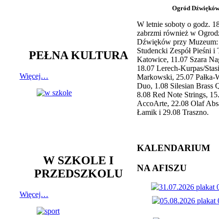
Ogród Dźwiękó
W letnie soboty o godz. 
zabrzmi również w Ogrod
Dźwięków przy Muzeum: 
Studencki Zespół Pieśni i
PEŁNA KULTURA
Katowice, 11.07 Szara Na
18.07 Lerech-Kurpas/Stas
Więcej…
Markowski, 25.07 Pałka-
Duo, 1.08 Silesian Brass Q
8.08 Red Note Strings, 15
AccoArte, 22.08 Olaf Abs
Łamik i 29.08 Traszno.
KALENDARIUM
W SZKOLE I
NA AFISZU
PRZEDSZKOLU
Więcej…