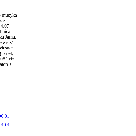
w
18 muzyka
zie
4.07
 Tańca
ga Jama,
iewicz/
Wiesner
uartet,
.08 Trio
alon +