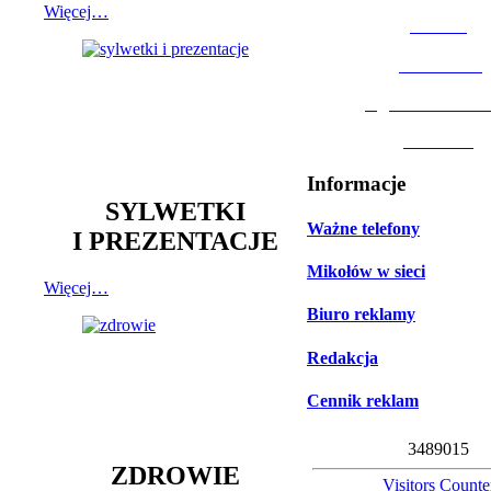
Więcej…
MOSiR
Biblioteka
Ogród Botanic
Muzeum
Informacje
SYLWETKI
Ważne telefony
I PREZENTACJE
Mikołów w sieci
Więcej…
Biuro reklamy
Redakcja
Cennik reklam
3
4
8
9
0
1
5
ZDROWIE
Visitors Counte