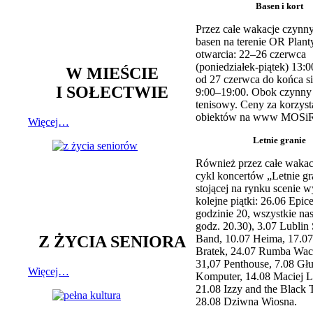
Basen i kort
Przez całe wakacje czynny
basen na terenie OR Plant
otwarcia: 22–26 czerwca
(poniedziałek-piątek) 13:0
W MIEŚCIE
od 27 czerwca do końca si
I SOŁECTWIE
9:00–19:00. Obok czynny j
tenisowy. Ceny za korzyst
obiektów na www MOSiR
Więcej…
Letnie granie
Również przez całe wakac
cykl koncertów „Letnie gr
stojącej na rynku scenie w
kolejne piątki: 26.06 Epic
godzinie 20, wszystkie na
godz. 20.30), 3.07 Lublin 
Z ŻYCIA SENIORA
Band, 10.07 Heima, 17.07
Bratek, 24.07 Rumba Wac
31,07 Penthouse, 7.08 Głu
Więcej…
Komputer, 14.08 Maciej L
21.08 Izzy and the Black 
28.08 Dziwna Wiosna.