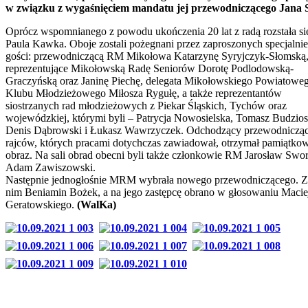
w związku z wygaśnięciem mandatu jej przewodniczącego Jana S
Oprócz wspomnianego z powodu ukończenia 20 lat z radą rozstała si
Paula Kawka. Oboje zostali pożegnani przez zaproszonych specjalnie
gości: przewodniczącą RM Mikołowa Katarzynę Syryjczyk-Słomską
reprezentujące Mikołowską Radę Seniorów Dorotę Podlodowską-
Graczyńską oraz Janinę Piechę, delegata Mikołowskiego Powiatowe
Klubu Młodzieżowego Miłosza Rygułę, a także reprezentantów
siostrzanych rad młodzieżowych z Piekar Śląskich, Tychów oraz
wojewódzkiej, którymi byli – Patrycja Nowosielska, Tomasz Budzios
Denis Dąbrowski i Łukasz Wawrzyczek. Odchodzący przewodniczą
rajców, których pracami dotychczas zawiadował, otrzymał pamiątko
obraz. Na sali obrad obecni byli także członkowie RM Jarosław Swor
Adam Zawiszowski.
Następnie jednogłośnie MRM wybrała nowego przewodniczącego. Z
nim Beniamin Bożek, a na jego zastępcę obrano w głosowaniu Macie
Geratowskiego.
(WalKa)