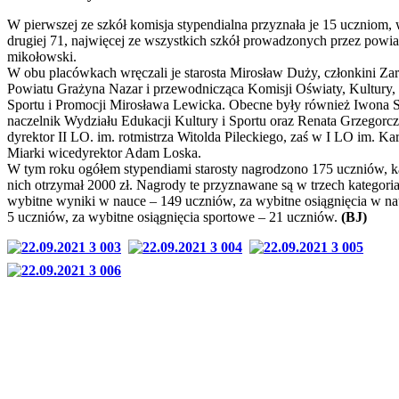
W pierwszej ze szkół komisja stypendialna przyznała je 15 uczniom,
drugiej 71, najwięcej ze wszystkich szkół prowadzonych przez powia
mikołowski.
W obu placówkach wręczali je starosta Mirosław Duży, członkini Za
Powiatu Grażyna Nazar i przewodnicząca Komisji Oświaty, Kultury,
Sportu i Promocji Mirosława Lewicka. Obecne były również Iwona 
naczelnik Wydziału Edukacji Kultury i Sportu oraz Renata Grzegorcz
dyrektor II LO. im. rotmistrza Witolda Pileckiego, zaś w I LO im. Ka
Miarki wicedyrektor Adam Loska.
W tym roku ogółem stypendiami starosty nagrodzono 175 uczniów, k
nich otrzymał 2000 zł. Nagrody te przyznawane są w trzech kategoria
wybitne wyniki w nauce – 149 uczniów, za wybitne osiągnięcia w na
5 uczniów, za wybitne osiągnięcia sportowe – 21 uczniów.
(BJ)