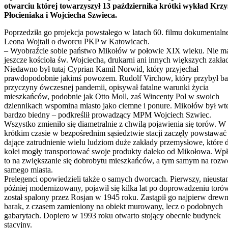
otwarciu której towarzyszył 13 października krótki wykład Krzy
Płocieniaka i Wojciecha Szwieca.
Poprzedziła go projekcja powstałego w latach 60. filmu dokumentaln
Leona Wojtali o dworcu PKP w Katowicach.
– Wyobraźcie sobie państwo Mikołów w połowie XIX wieku. Nie m
jeszcze kościoła św. Wojciecha, drukarni ani innych większych zakła
Niedawno był tutaj Cyprian Kamil Norwid, który przyjechał
prawdopodobnie jakimś powozem. Rudolf Virchow, który przybył b
przyczyny ówczesnej pandemii, opisywał fatalne warunki życia
mieszkańców, podobnie jak Otto Moll, zaś Wincenty Pol w swoich
dziennikach wspomina miasto jako ciemne i ponure. Mikołów był wt
bardzo biedny – podkreślił prowadzący MPM Wojciech Szwiec.
Wszystko zmieniło się diametralnie z chwilą pojawienia się torów. W
krótkim czasie w bezpośrednim sąsiedztwie stacji zaczęły powstawać
dające zatrudnienie wielu ludziom duże zakłady przemysłowe, które d
kolei mogły transportować swoje produkty daleko od Mikołowa. Wp
to na zwiększanie się dobrobytu mieszkańców, a tym samym na rozw
samego miasta.
Prelegenci opowiedzieli także o samych dworcach. Pierwszy, nieusta
później modernizowany, pojawił się kilka lat po doprowadzeniu toró
został spalony przez Rosjan w 1945 roku. Zastąpił go najpierw drew
barak, z czasem zamieniony na obiekt murowany, lecz o podobnych
gabarytach. Dopiero w 1993 roku otwarto stojący obecnie budynek
stacyjny.