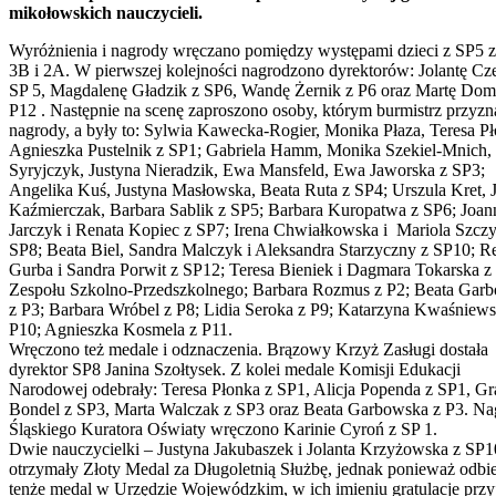
mikołowskich nauczycieli.
Wyróżnienia i nagrody wręczano pomiędzy występami dzieci z SP5 z
3B i 2A. W pierwszej kolejności nagrodzono dyrektorów: Jolantę Cze
SP 5, Magdalenę Gładzik z SP6, Wandę Żernik z P6 oraz Martę Dom
P12 . Następnie na scenę zaproszono osoby, którym burmistrz przyzn
nagrody, a były to: Sylwia Kawecka-Rogier, Monika Płaza, Teresa Pł
Agnieszka Pustelnik z SP1; Gabriela Hamm, Monika Szekiel-Mnich,
Syryjczyk, Justyna Nieradzik, Ewa Mansfeld, Ewa Jaworska z SP3;
Angelika Kuś, Justyna Masłowska, Beata Ruta z SP4; Urszula Kret, J
Kaźmierczak, Barbara Sablik z SP5; Barbara Kuropatwa z SP6; Joan
Jarczyk i Renata Kopiec z SP7; Irena Chwiałkowska i Mariola Szczy
SP8; Beata Biel, Sandra Malczyk i Aleksandra Starzyczny z SP10; R
Gurba i Sandra Porwit z SP12; Teresa Bieniek i Dagmara Tokarska z
Zespołu Szkolno-Przedszkolnego; Barbara Rozmus z P2; Beata Gar
z P3; Barbara Wróbel z P8; Lidia Seroka z P9; Katarzyna Kwaśniews
P10; Agnieszka Kosmela z P11.
Wręczono też medale i odznaczenia. Brązowy Krzyż Zasługi dostała
dyrektor SP8 Janina Szołtysek. Z kolei medale Komisji Edukacji
Narodowej odebrały: Teresa Płonka z SP1, Alicja Popenda z SP1, G
Bondel z SP3, Marta Walczak z SP3 oraz Beata Garbowska z P3. Na
Śląskiego Kuratora Oświaty wręczono Karinie Cyroń z SP 1.
Dwie nauczycielki – Justyna Jakubaszek i Jolanta Krzyżowska z SP1
otrzymały Złoty Medal za Długoletnią Służbę, jednak ponieważ odbie
tenże medal w Urzędzie Wojewódzkim, w ich imieniu gratulacje przy