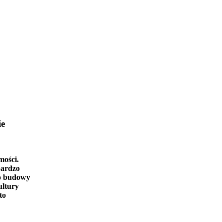
ie
mości.
bardzo
o budowy
ultury
to