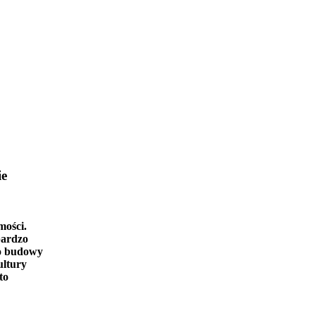
ie
mości.
bardzo
o budowy
ultury
to