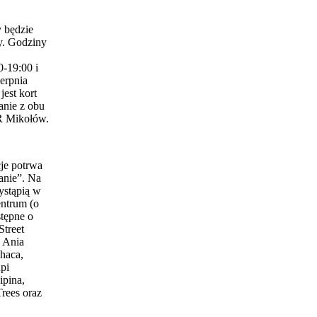
 będzie
y. Godziny
0-19:00 i
erpnia
est kort
anie z obu
 Mikołów.
je potrwa
anie”. Na
ystąpią w
entrum (o
stępne o
Street
 Ania
haca,
pi
ipina,
Trees oraz