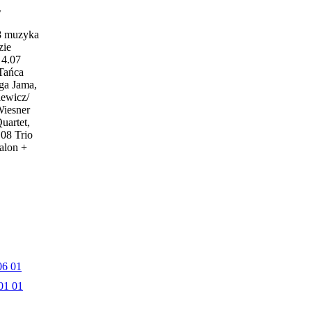
w
18 muzyka
zie
4.07
 Tańca
ga Jama,
iewicz/
Wiesner
uartet,
.08 Trio
alon +