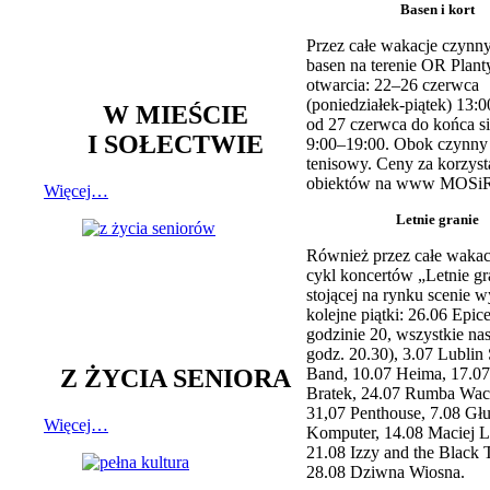
Basen i kort
Przez całe wakacje czynny
basen na terenie OR Plant
otwarcia: 22–26 czerwca
(poniedziałek-piątek) 13:0
W MIEŚCIE
od 27 czerwca do końca si
I SOŁECTWIE
9:00–19:00. Obok czynny j
tenisowy. Ceny za korzyst
obiektów na www MOSiR
Więcej…
Letnie granie
Również przez całe wakac
cykl koncertów „Letnie gr
stojącej na rynku scenie w
kolejne piątki: 26.06 Epic
godzinie 20, wszystkie na
godz. 20.30), 3.07 Lublin 
Z ŻYCIA SENIORA
Band, 10.07 Heima, 17.07
Bratek, 24.07 Rumba Wac
31,07 Penthouse, 7.08 Głu
Więcej…
Komputer, 14.08 Maciej L
21.08 Izzy and the Black 
28.08 Dziwna Wiosna.