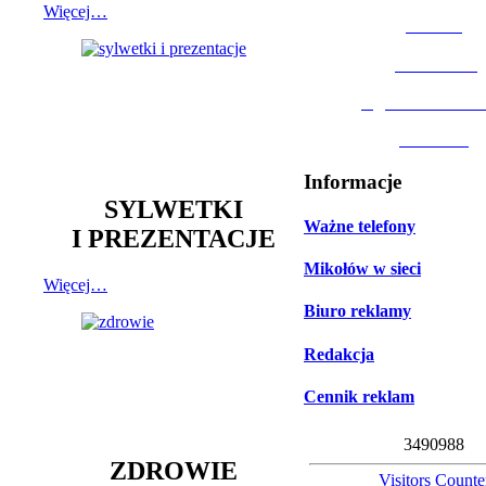
Więcej…
MOSiR
Biblioteka
Ogród Botanic
Muzeum
Informacje
SYLWETKI
Ważne telefony
I PREZENTACJE
Mikołów w sieci
Więcej…
Biuro reklamy
Redakcja
Cennik reklam
3
4
9
0
9
8
8
ZDROWIE
Visitors Counte