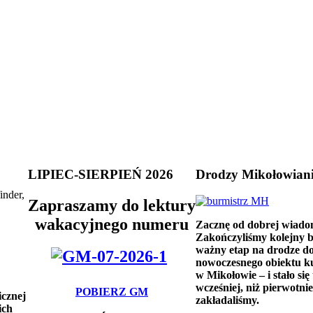
LIPIEC-SIERPIEŃ 2026
Drodzy Mikołowian
inder,
Zapraszamy do lektury
wakacyjnego numeru
Zacznę od dobrej wiado
Zakończyliśmy kolejny 
ważny etap na drodze d
nowoczesnego obiektu k
w Mikołowie – i stało się 
wcześniej, niż pierwotnie
POBIERZ GM
icznej
zakładaliśmy.
ich