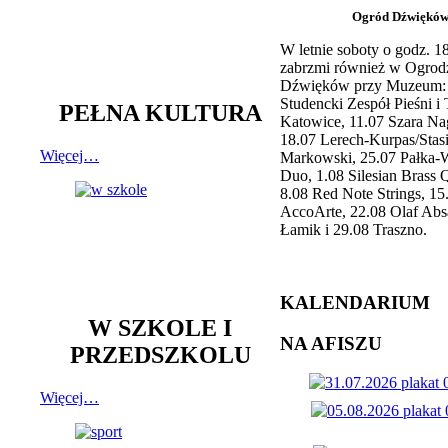
Ogród Dźwiękó
W letnie soboty o godz. 
zabrzmi również w Ogrod
Dźwięków przy Muzeum: 
Studencki Zespół Pieśni i
PEŁNA KULTURA
Katowice, 11.07 Szara Na
18.07 Lerech-Kurpas/Stas
Więcej…
Markowski, 25.07 Pałka-
Duo, 1.08 Silesian Brass Q
8.08 Red Note Strings, 15
AccoArte, 22.08 Olaf Abs
Łamik i 29.08 Traszno.
KALENDARIUM
W SZKOLE I
NA AFISZU
PRZEDSZKOLU
Więcej…