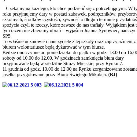
– Czekamy na każdego, kto chce podzielić się z potrzebującymi. W 
roku przyjmujemy dary w postaci zabawek, podręczników, przyboró
szkolnych, środków czystości, żywność o długim terminie przydatnoś
spożycia czyli te rzeczy, które zawsze do nas trafiały. Wyjątkiem jest t
tym razem nie zbieramy ubrań – wyjaśnia Joanna Synowiec, nauczyc
SP5.
To właśnie uczniowie i nauczyciele z tej szkoły oraz zaprzyjaźnieni z
biurem wolontariusze będą dyżurować w tym biurze.
Będzie ono czynne od poniedziałku do piątku w godz. 13.00 do 16.0
soboty od 10.00 do 12.00. W godzinach zamknięcia biura dary
przyjmowane będą w siedzibie Straży Miejskiej przy Rynku 7.
11 grudnia od godz. 10.00 do 12.00 na Rynku zorganizowane zostan
jasełka przygotowane przez Biuro Świętego Mikołaja.
(BJ)