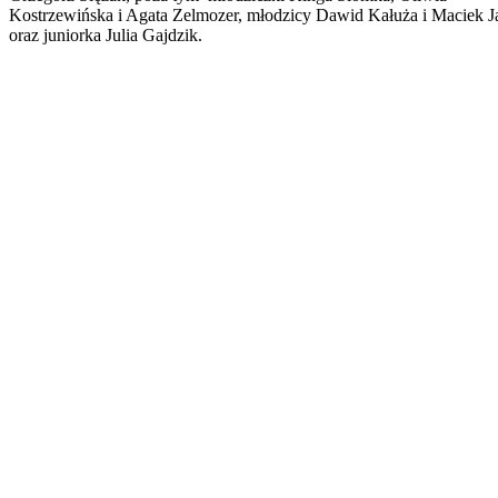
Kostrzewińska i Agata Zelmozer, młodzicy Dawid Kałuża i Maciek J
oraz juniorka Julia Gajdzik.