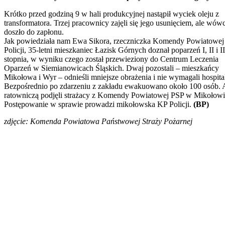
Krótko przed godziną 9 w hali produkcyjnej nastąpił wyciek oleju z
transformatora. Trzej pracownicy zajęli się jego usunięciem, ale wów
doszło do zapłonu.
Jak powiedziała nam Ewa Sikora, rzeczniczka Komendy Powiatowej
Policji, 35-letni mieszkaniec Łazisk Górnych doznał poparzeń I, II i II
stopnia, w wyniku czego został przewieziony do Centrum Leczenia
Oparzeń w Siemianowicach Śląskich. Dwaj pozostali – mieszkańcy
Mikołowa i Wyr – odnieśli mniejsze obrażenia i nie wymagali hospital
Bezpośrednio po zdarzeniu z zakładu ewakuowano około 100 osób. 
ratowniczą podjęli strażacy z Komendy Powiatowej PSP w Mikołowi
Postępowanie w sprawie prowadzi mikołowska KP Policji.
(BP)
zdjęcie: Komenda Powiatowa Państwowej Straży Pożarnej