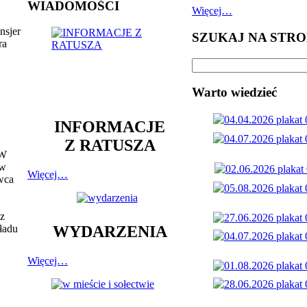
WIADOMOŚCI
Więcej…
nsjer
SZUKAJ NA STRO
ra
Warto wiedzieć
INFORMACJE
Z RATUSZA
 W
 w
Więcej…
ywca
az
ładu
WYDARZENIA
Więcej…