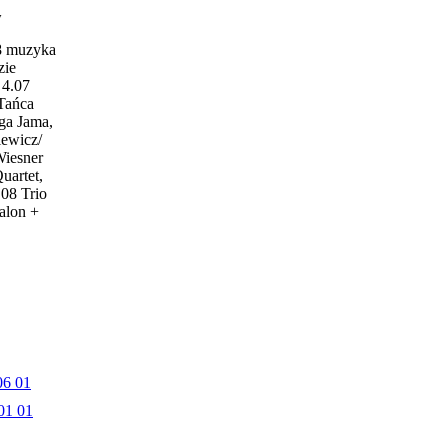
w
18 muzyka
zie
4.07
 Tańca
ga Jama,
iewicz/
Wiesner
uartet,
.08 Trio
alon +