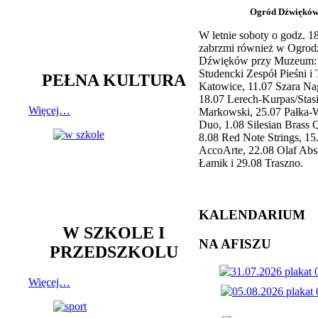
Ogród Dźwiękó
W letnie soboty o godz. 
zabrzmi również w Ogrod
Dźwięków przy Muzeum: 
Studencki Zespół Pieśni i
PEŁNA KULTURA
Katowice, 11.07 Szara Na
18.07 Lerech-Kurpas/Stas
Więcej…
Markowski, 25.07 Pałka-
Duo, 1.08 Silesian Brass Q
8.08 Red Note Strings, 15
AccoArte, 22.08 Olaf Abs
Łamik i 29.08 Traszno.
KALENDARIUM
W SZKOLE I
NA AFISZU
PRZEDSZKOLU
Więcej…