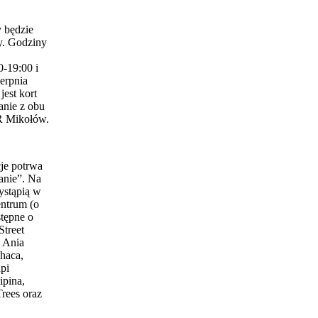
 będzie
y. Godziny
0-19:00 i
erpnia
est kort
anie z obu
 Mikołów.
je potrwa
anie”. Na
ystąpią w
entrum (o
stępne o
Street
 Ania
haca,
pi
ipina,
Trees oraz