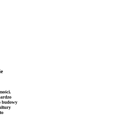
ie
mości.
bardzo
o budowy
ultury
to