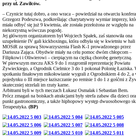
przy ul. Zawilców.
– Czynicie tutaj dobro, a ono wraca – powiedział na otwarciu konfera
Grzegorz Podeszwa, podkreślając charytatywny wymiar imprezy, któ
miała odbyć się już 9 kwietnia, ale została przełożona ze względu na
niekorzystną wówczas pogodę.
Jej głównym organizatorem był Wojciech Spałek, zaś stanowiła ona
uzupełnienie IV gali kickboxingu, która odbyła się w kwietniu w hali
MOSiR za sprawą Stowarzyszenia Flash K-1 prowadzonego przez
Dariusza Zająca. Obydwie miały na celu pomoc dwóm chłopcom –
Filipkowi i Oliwierowi – cierpiącym na ciężką chorobę genetyczną.
W pierwszym meczu AKS 9 do 1 rozgromił reprezentację Powiatu
Żywieckiego, a Ogrodnik Cielmice 3 do 1 pokonał Polonię Łaziska.
spotkaniu finałowym mikołowianie wygrali z Ogrodnikiem 4 do 2, a
pojedynku o III miejsce łaziszczanie po remisie 1 do 1 z gośćmi z Ż
skuteczniej strzelali im rzuty karne.
Arbitrami byli w tych meczach Łukasz Osmalak i Sebastian Bem.
Prócz zmagań na boiskach atrakcjami były strefa zabaw dla dzieci or
punkt gastronomiczny, a także hiphopowy występ dwuosobowego sk
Terapeutyka.
(BP)