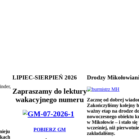
LIPIEC-SIERPIEŃ 2026
Drodzy Mikołowian
inder,
Zapraszamy do lektury
wakacyjnego numeru
Zacznę od dobrej wiado
Zakończyliśmy kolejny 
ważny etap na drodze d
nowoczesnego obiektu k
w Mikołowie – i stało się 
wcześniej, niż pierwotnie
POBIERZ GM
nieju
zakładaliśmy.
skach