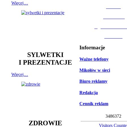
Więcej…
MOSiR
Biblioteka
Ogród Botanic
Muzeum
Informacje
SYLWETKI
Ważne telefony
I PREZENTACJE
Mikołów w sieci
Więcej…
Biuro reklamy
Redakcja
Cennik reklam
3
4
8
6
3
7
2
ZDROWIE
Visitors Counte