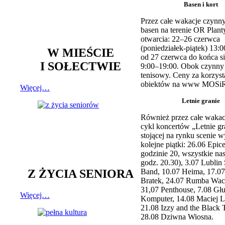
Basen i kort
Przez całe wakacje czynny
basen na terenie OR Plant
otwarcia: 22–26 czerwca
(poniedziałek-piątek) 13:0
W MIEŚCIE
od 27 czerwca do końca si
I SOŁECTWIE
9:00–19:00. Obok czynny j
tenisowy. Ceny za korzyst
obiektów na www MOSiR
Więcej…
Letnie granie
Również przez całe wakac
cykl koncertów „Letnie gr
stojącej na rynku scenie w
kolejne piątki: 26.06 Epic
godzinie 20, wszystkie na
godz. 20.30), 3.07 Lublin 
Z ŻYCIA SENIORA
Band, 10.07 Heima, 17.07
Bratek, 24.07 Rumba Wac
31,07 Penthouse, 7.08 Głu
Więcej…
Komputer, 14.08 Maciej L
21.08 Izzy and the Black 
28.08 Dziwna Wiosna.