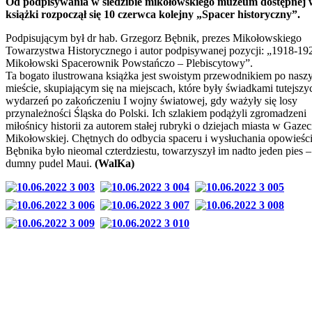
Od podpisywania w siedzibie mikołowskiego muzeum dostępnej 
książki rozpoczął się 10 czerwca kolejny „Spacer historyczny”.
Podpisującym był dr hab. Grzegorz Bębnik, prezes Mikołowskiego
Towarzystwa Historycznego i autor podpisywanej pozycji: „1918-19
Mikołowski Spacerownik Powstańczo – Plebiscytowy”.
Ta bogato ilustrowana książka jest swoistym przewodnikiem po nas
mieście, skupiającym się na miejscach, które były świadkami tutejszy
wydarzeń po zakończeniu I wojny światowej, gdy ważyły się losy
przynależności Śląska do Polski. Ich szlakiem podążyli zgromadzeni
miłośnicy historii za autorem stałej rubryki o dziejach miasta w Gazec
Mikołowskiej. Chętnych do odbycia spaceru i wysłuchania opowieści
Bębnika było nieomal czterdziestu, towarzyszył im nadto jeden pies –
dumny pudel Maui.
(WalKa)