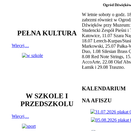
Ogród Dźwiękó
W letnie soboty o godz. 
zabrzmi również w Ogrod
Dźwięków przy Muzeum: 
Studencki Zespół Pieśni i
PEŁNA KULTURA
Katowice, 11.07 Szara Na
18.07 Lerech-Kurpas/Stas
Więcej…
Markowski, 25.07 Pałka-
Duo, 1.08 Silesian Brass Q
8.08 Red Note Strings, 15
AccoArte, 22.08 Olaf Abs
Łamik i 29.08 Traszno.
KALENDARIUM
W SZKOLE I
NA AFISZU
PRZEDSZKOLU
Więcej…