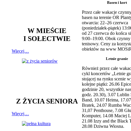
Basen i kort
Przez całe wakacje czynny
basen na terenie OR Plant
otwarcia: 22–26 czerwca
(poniedziałek-piątek) 13:0
W MIEŚCIE
od 27 czerwca do końca si
I SOŁECTWIE
9:00–19:00. Obok czynny j
tenisowy. Ceny za korzyst
obiektów na www MOSiR
Więcej…
Letnie granie
Również przez całe wakac
cykl koncertów „Letnie gr
stojącej na rynku scenie w
kolejne piątki: 26.06 Epic
godzinie 20, wszystkie na
godz. 20.30), 3.07 Lublin 
Z ŻYCIA SENIORA
Band, 10.07 Heima, 17.07
Bratek, 24.07 Rumba Wac
31,07 Penthouse, 7.08 Głu
Więcej…
Komputer, 14.08 Maciej L
21.08 Izzy and the Black 
28.08 Dziwna Wiosna.