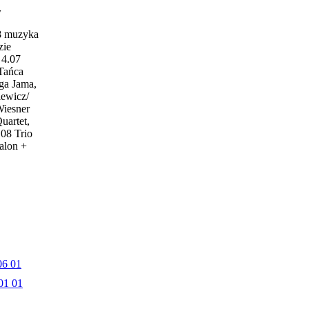
w
18 muzyka
zie
4.07
 Tańca
ga Jama,
iewicz/
Wiesner
uartet,
.08 Trio
alon +