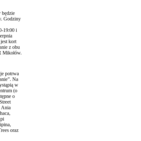
 będzie
y. Godziny
0-19:00 i
erpnia
est kort
anie z obu
 Mikołów.
je potrwa
anie”. Na
ystąpią w
entrum (o
stępne o
Street
 Ania
haca,
pi
ipina,
Trees oraz