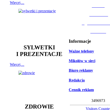
Więcej…
MOSiR
Biblioteka
Ogród Botanic
Muzeum
Informacje
SYLWETKI
Ważne telefony
I PREZENTACJE
Mikołów w sieci
Więcej…
Biuro reklamy
Redakcja
Cennik reklam
3
4
9
6
9
7
3
ZDROWIE
Visitors Counte