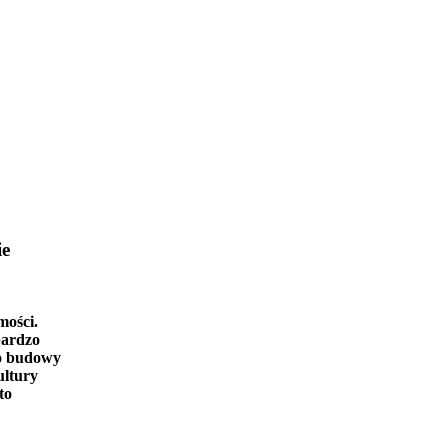
ie
mości.
bardzo
o budowy
ultury
to