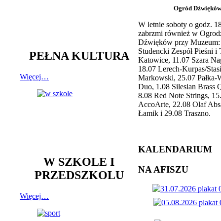
Ogród Dźwiękó
W letnie soboty o godz. 
zabrzmi również w Ogrod
Dźwięków przy Muzeum: 
Studencki Zespół Pieśni i
PEŁNA KULTURA
Katowice, 11.07 Szara Na
18.07 Lerech-Kurpas/Stas
Więcej…
Markowski, 25.07 Pałka-
Duo, 1.08 Silesian Brass Q
8.08 Red Note Strings, 15
AccoArte, 22.08 Olaf Abs
Łamik i 29.08 Traszno.
KALENDARIUM
W SZKOLE I
NA AFISZU
PRZEDSZKOLU
Więcej…