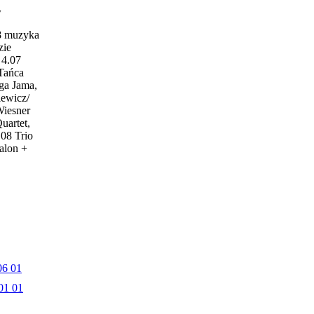
w
18 muzyka
zie
4.07
 Tańca
ga Jama,
iewicz/
Wiesner
uartet,
.08 Trio
alon +