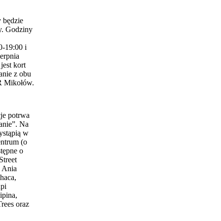
 będzie
y. Godziny
0-19:00 i
erpnia
est kort
anie z obu
 Mikołów.
je potrwa
anie”. Na
ystąpią w
entrum (o
stępne o
Street
 Ania
haca,
pi
ipina,
Trees oraz