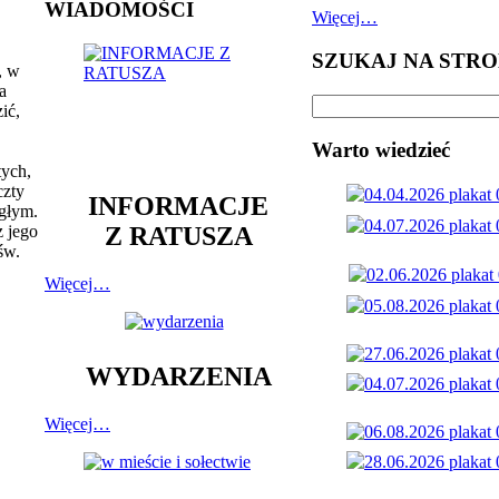
WIADOMOŚCI
Więcej…
SZUKAJ NA STRO
, w
a
ić,
Warto wiedzieć
tych,
czty
INFORMACJE
egłym.
Z RATUSZA
z jego
św.
Więcej…
WYDARZENIA
Więcej…