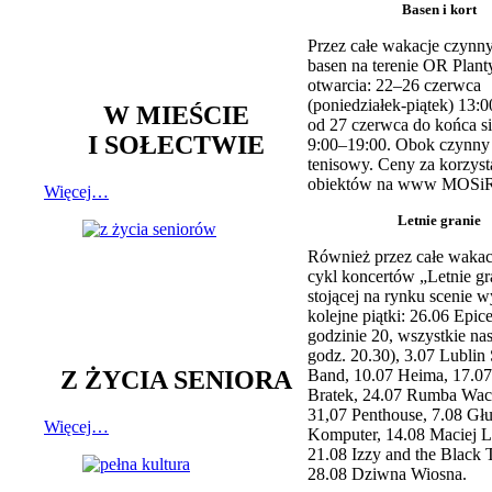
Basen i kort
Przez całe wakacje czynny
basen na terenie OR Plant
otwarcia: 22–26 czerwca
(poniedziałek-piątek) 13:0
W MIEŚCIE
od 27 czerwca do końca si
I SOŁECTWIE
9:00–19:00. Obok czynny j
tenisowy. Ceny za korzyst
obiektów na www MOSiR
Więcej…
Letnie granie
Również przez całe wakac
cykl koncertów „Letnie gr
stojącej na rynku scenie w
kolejne piątki: 26.06 Epic
godzinie 20, wszystkie na
godz. 20.30), 3.07 Lublin 
Z ŻYCIA SENIORA
Band, 10.07 Heima, 17.07
Bratek, 24.07 Rumba Wac
31,07 Penthouse, 7.08 Głu
Więcej…
Komputer, 14.08 Maciej L
21.08 Izzy and the Black 
28.08 Dziwna Wiosna.