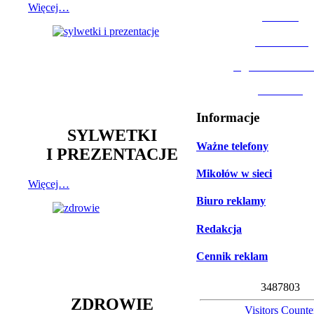
Więcej…
MOSiR
Biblioteka
Ogród Botanic
Muzeum
Informacje
SYLWETKI
Ważne telefony
I PREZENTACJE
Mikołów w sieci
Więcej…
Biuro reklamy
Redakcja
Cennik reklam
3
4
8
7
8
0
3
ZDROWIE
Visitors Counte