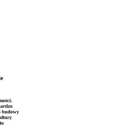
ie
mości.
bardzo
o budowy
ultury
to