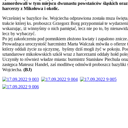
zamordowali w tym miejscu dwunastu powstańców śląskich oraz
harcerzy z Mikołowa i okolic.
Wcześniej w bazylice św. Wojciecha odprawiona została msza święta
trakcie której ks. proboszcz Grzegorz Borg przypomniał te wydarzeni
wskazując, iż winnyśmy o nich pamiętać, lecz nie po to, by nienawidz
lecz by wybaczyć.
Po jej zakończeniu pod pomnikiem złożono kwiaty i zapalono znicze.
Prowadząca uroczystość harcmistrz Marta Walczak mówiła o ofierze 
którzy oddali życie za ojczyznę, byśmy dziś mogli żyć w pokoju. Po
sztandarowe mikołowskich szkół wraz z harcerzami oddały hołd pol
Uczyniły to również władze miasta: burmistrz Stanisław Piechula ora
zastępca Mateusz Handel, zaś modlitwę odmówił proboszcz bazyliki 
Wojciecha.
(BJ)