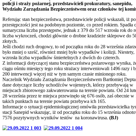
policji i straży pożarnej, przedstawicieli prokuratury, sanepidu,
Wydziału Zarządzania Bezpieczeństwem oraz członków tej komis
Referując stan bezpieczeństwa, przedstawiciele policji wskazali, iż p
przestępczości jest na podobnym poziomie, co przed rokiem. Spadła 
sumaryczna liczba przestępstw, jednak z 379 do 517 wzrosła rok do 
liczba wykroczeń, chodzi głównie o drobne kradzieże sklepowe do 5
złotych.
Jeśli chodzi ruch drogowy, to od początku roku do 28 września zdarz
było mniej o sześć, również mniej było wypadków i kolizji. Niestety,
wzrosła liczba wypadków śmiertelnych z dwóch do czterech.
Z informacji dotyczącej stanu bezpieczeństwa pożarowego wynika, ż
ciągu ośmiu miesięcy tego roku strażacy interweniowali 1496 razy i b
200 interwencji więcej niż w tym samym czasie minionego roku.
Naczelnik Wydziału Zarządzania Bezpieczeństwem Bartłomiej Depta
dane dotyczące liczby uchodźców wojennych, którzy przebywają w
miejscach zbiorowego zakwaterowania na terenie powiatu. Od 24 lut
28 września przez te miejsca przewinęło się 676 osób, zaś obecnie w
takich punktach na terenie powiatu przebywa ich 165.
Informacje o sytuacji epidemiologicznej omówiła przedstawicielka tys
stacji Sanepid wskazując, iż od początku roku do 15 września odnot
7576 pozytywnych wyników testów na koronawirusa.
(BJ)