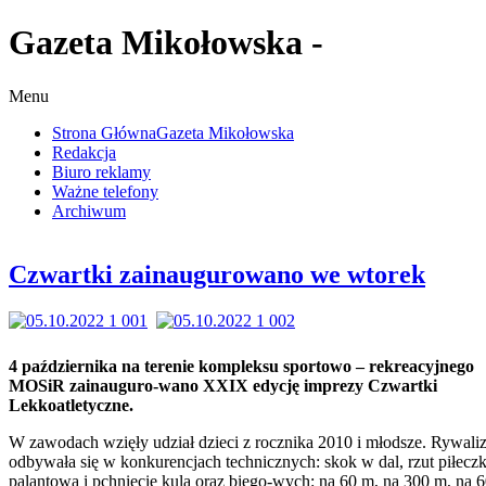
Gazeta Mikołowska -
Menu
Strona Główna
Gazeta Mikołowska
Redakcja
Biuro reklamy
Ważne telefony
Archiwum
Czwartki zainaugurowano we wtorek
4 października na terenie kompleksu sportowo – rekreacyjnego
MOSiR zainauguro-wano XXIX edycję imprezy Czwartki
Lekkoatletyczne.
W zawodach wzięły udział dzieci z rocznika 2010 i młodsze. Rywaliz
odbywała się w konkurencjach technicznych: skok w dal, rzut piłecz
palantową i pchnięcie kulą oraz biego-wych: na 60 m, na 300 m, na 6