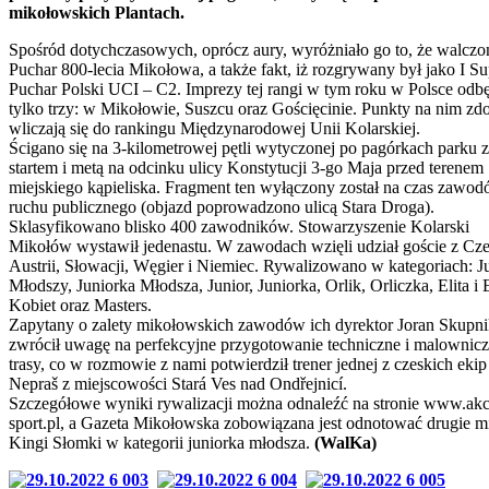
mikołowskich Plantach.
Spośród dotychczasowych, oprócz aury, wyróżniało go to, że walczo
Puchar 800-lecia Mikołowa, a także fakt, iż rozgrywany był jako I Su
Puchar Polski UCI – C2. Imprezy tej rangi w tym roku w Polsce odbę
tylko trzy: w Mikołowie, Suszcu oraz Gościęcinie. Punkty na nim zd
wliczają się do rankingu Międzynarodowej Unii Kolarskiej.
Ścigano się na 3-kilometrowej pętli wytyczonej po pagórkach parku 
startem i metą na odcinku ulicy Konstytucji 3-go Maja przed terenem
miejskiego kąpieliska. Fragment ten wyłączony został na czas zawod
ruchu publicznego (objazd poprowadzono ulicą Stara Droga).
Sklasyfikowano blisko 400 zawodników. Stowarzyszenie Kolarski
Mikołów wystawił jedenastu. W zawodach wzięli udział goście z Cze
Austrii, Słowacji, Węgier i Niemiec. Rywalizowano w kategoriach: J
Młodszy, Juniorka Młodsza, Junior, Juniorka, Orlik, Orliczka, Elita i E
Kobiet oraz Masters.
Zapytany o zalety mikołowskich zawodów ich dyrektor Joran Skupn
zwrócił uwagę na perfekcyjne przygotowanie techniczne i malownic
trasy, co w rozmowie z nami potwierdził trener jednej z czeskich ekip
Nepraš z miejscowości Stará Ves nad Ondřejnicí.
Szczegółowe wyniki rywalizacji można odnaleźć na stronie www.akc
sport.pl, a Gazeta Mikołowska zobowiązana jest odnotować drugie m
Kingi Słomki w kategorii juniorka młodsza.
(WalKa)