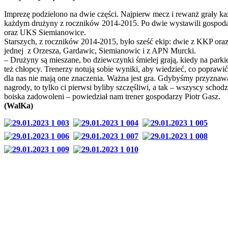
Imprezę podzielono na dwie części. Najpierw mecz i rewanż grały ka
każdym drużyny z roczników 2014-2015. Po dwie wystawili gospod
oraz UKS Siemianowice.
Starszych, z roczników 2014-2015, było sześć ekip: dwie z KKP ora
jednej z Orzesza, Gardawic, Siemianowic i z APN Murcki.
– Drużyny są mieszane, bo dziewczynki śmielej grają, kiedy na parkie
też chłopcy. Trenerzy notują sobie wyniki, aby wiedzieć, co poprawić
dla nas nie mają one znaczenia. Ważna jest gra. Gdybyśmy przyznawa
nagrody, to tylko ci pierwsi byliby szczęśliwi, a tak – wszyscy schodz
boiska zadowoleni – powiedział nam trener gospodarzy Piotr Gasz.
(WalKa)