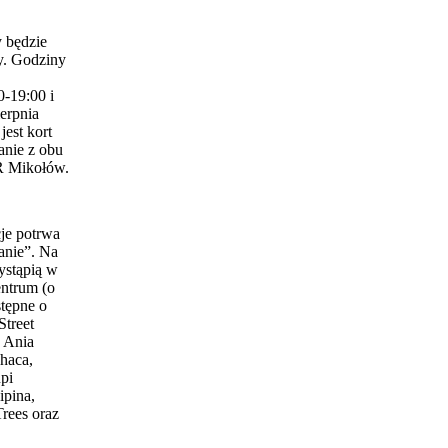
 będzie
y. Godziny
0-19:00 i
erpnia
est kort
anie z obu
 Mikołów.
je potrwa
anie”. Na
ystąpią w
entrum (o
stępne o
Street
 Ania
haca,
pi
ipina,
Trees oraz