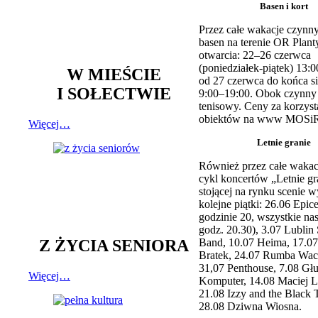
Basen i kort
Przez całe wakacje czynny
basen na terenie OR Plant
otwarcia: 22–26 czerwca
(poniedziałek-piątek) 13:0
W MIEŚCIE
od 27 czerwca do końca si
I SOŁECTWIE
9:00–19:00. Obok czynny j
tenisowy. Ceny za korzyst
obiektów na www MOSiR
Więcej…
Letnie granie
Również przez całe wakac
cykl koncertów „Letnie gr
stojącej na rynku scenie w
kolejne piątki: 26.06 Epic
godzinie 20, wszystkie na
godz. 20.30), 3.07 Lublin 
Z ŻYCIA SENIORA
Band, 10.07 Heima, 17.07
Bratek, 24.07 Rumba Wac
31,07 Penthouse, 7.08 Głu
Więcej…
Komputer, 14.08 Maciej L
21.08 Izzy and the Black 
28.08 Dziwna Wiosna.