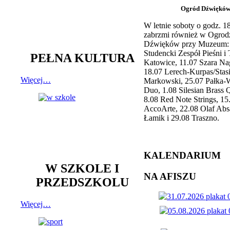
Ogród Dźwiękó
W letnie soboty o godz. 
zabrzmi również w Ogrod
Dźwięków przy Muzeum: 
Studencki Zespół Pieśni i
PEŁNA KULTURA
Katowice, 11.07 Szara Na
18.07 Lerech-Kurpas/Stas
Więcej…
Markowski, 25.07 Pałka-
Duo, 1.08 Silesian Brass Q
8.08 Red Note Strings, 15
AccoArte, 22.08 Olaf Abs
Łamik i 29.08 Traszno.
KALENDARIUM
W SZKOLE I
NA AFISZU
PRZEDSZKOLU
Więcej…