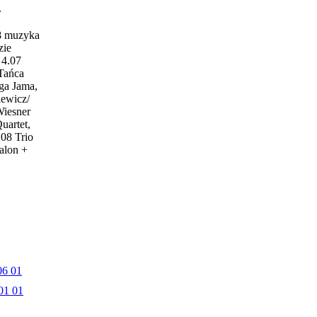
w
18 muzyka
zie
4.07
 Tańca
ga Jama,
iewicz/
Wiesner
uartet,
.08 Trio
alon +