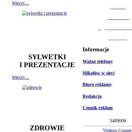
Więcej…
MOSiR
Biblioteka
Ogród Botanic
Muzeum
Informacje
SYLWETKI
Ważne telefony
I PREZENTACJE
Mikołów w sieci
Więcej…
Biuro reklamy
Redakcja
Cennik reklam
3
4
8
9
0
0
6
ZDROWIE
Visitors Counte