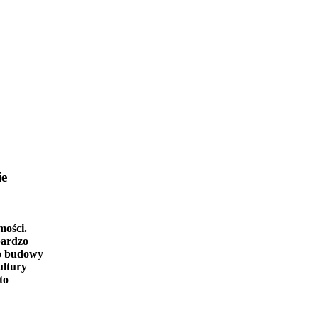
ie
mości.
bardzo
o budowy
ultury
to