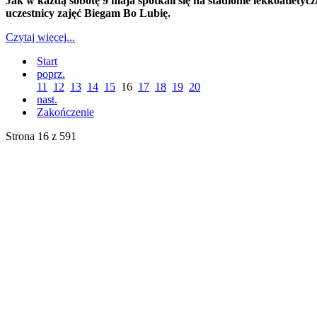
Jak w każdą sobotę 9 maja spotkali się na stadionie lekkoatlety
uczestnicy zajęć Biegam Bo Lubię.
Czytaj więcej...
Start
poprz.
11
12
13
14
15
16
17
18
19
20
nast.
Zakończenie
Strona 16 z 591