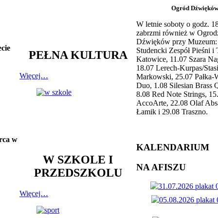
Ogród Dźwiękó
W letnie soboty o godz. 
zabrzmi również w Ogrod
Dźwięków przy Muzeum: 
ecie
Studencki Zespół Pieśni i
PEŁNA KULTURA
Katowice, 11.07 Szara Na
18.07 Lerech-Kurpas/Stas
Więcej…
Markowski, 25.07 Pałka-
Duo, 1.08 Silesian Brass Q
8.08 Red Note Strings, 15
AccoArte, 22.08 Olaf Abs
Łamik i 29.08 Traszno.
arca w
KALENDARIUM
W SZKOLE I
NA AFISZU
PRZEDSZKOLU
Więcej…