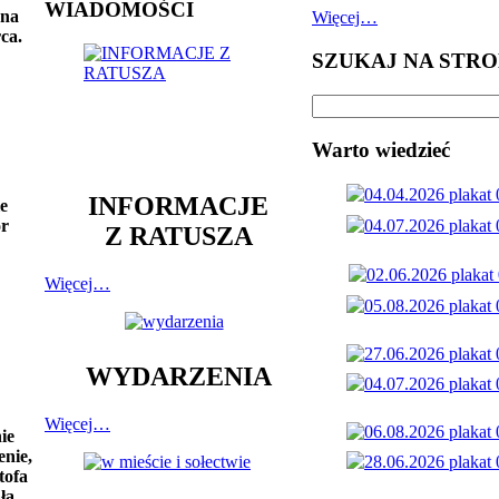
WIADOMOŚCI
żna
Więcej…
ca.
SZUKAJ NA STRO
Warto wiedzieć
INFORMACJE
le
or
Z RATUSZA
Więcej…
WYDARZENIA
Więcej…
ie
nie,
tofa
ła