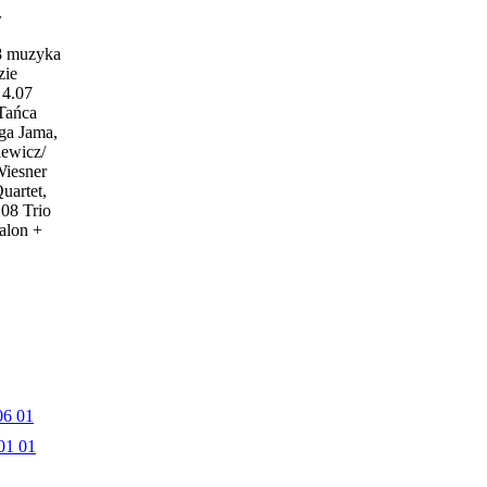
w
18 muzyka
zie
4.07
 Tańca
ga Jama,
iewicz/
Wiesner
uartet,
.08 Trio
alon +