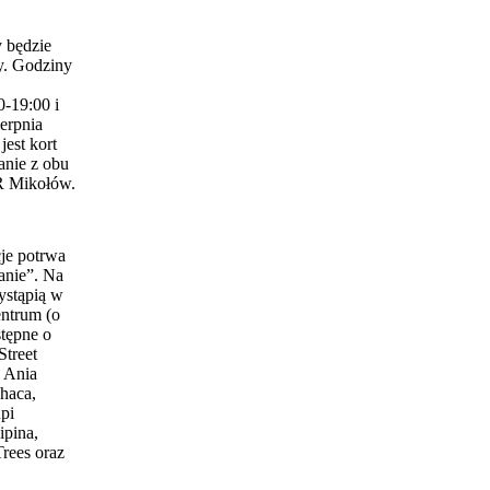
 będzie
y. Godziny
0-19:00 i
erpnia
est kort
anie z obu
 Mikołów.
je potrwa
anie”. Na
ystąpią w
entrum (o
stępne o
Street
 Ania
haca,
pi
ipina,
Trees oraz