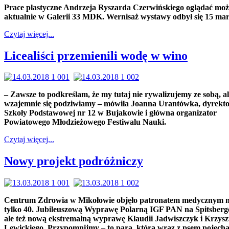
Prace plastyczne Andrzeja Ryszarda Czerwińskiego oglądać mo
aktualnie w Galerii 33 MDK. Wernisaż wystawy odbył się 15 mar
Czytaj więcej...
Licealiści przemienili wodę w wino
– Zawsze to podkreślam, że my tutaj nie rywalizujemy ze sobą, a
wzajemnie się podziwiamy – mówiła Joanna Urantówka, dyrekt
Szkoły Podstawowej nr 12 w Bujakowie i główna organizator
Powiatowego Młodzieżowego Festiwalu Nauki.
Czytaj więcej...
Nowy projekt podróżniczy
Centrum Zdrowia w Mikołowie objęło patronatem medycznym n
tylko 40. Jubileuszową Wyprawę Polarną IGF PAN na Spitsberge
ale też nową ekstremalną wyprawę Klaudii Jadwiszczyk i Krzysz
Lewickiego. Przypomnijmy – to para, która wraz z psem pojecha