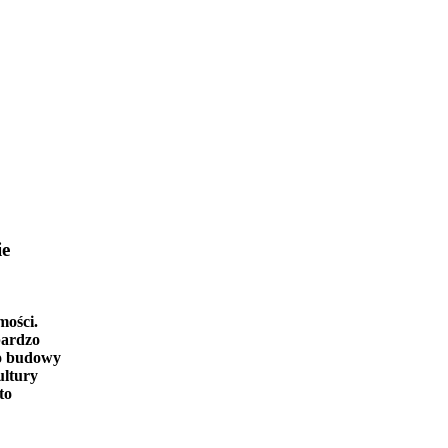
ie
mości.
bardzo
o budowy
ultury
to