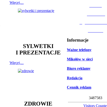
Więcej…
MOSiR
Biblioteka
Ogród Botanic
w
Muzeum
Informacje
SYLWETKI
Ważne telefony
I PREZENTACJE
Mikołów w sieci
Więcej…
Biuro reklamy
Redakcja
Cennik reklam
3
4
8
7
5
8
3
ZDROWIE
Visitors Counte