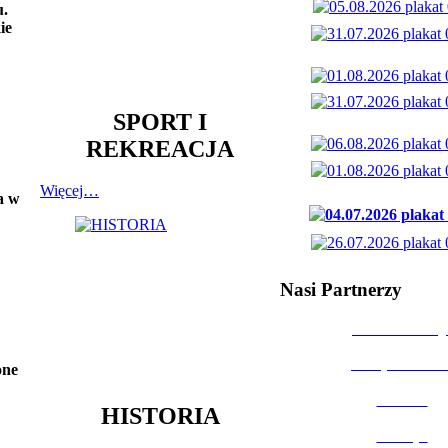
u.
ie
SPORT I
REKREACJA
Więcej…
a w
Nasi Partnerzy
Dom Kultury
Urząd Miast
one
Powiat
HISTORIA
Policja