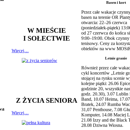
Basen i kort
Przez całe wakacje czynny
basen na terenie OR Plant
otwarcia: 22–26 czerwca
(poniedziałek-piątek) 13:0
W MIEŚCIE
od 27 czerwca do końca si
I SOŁECTWIE
9:00–19:00. Obok czynny j
tenisowy. Ceny za korzyst
obiektów na www MOSiR
Więcej…
Letnie granie
Również przez całe wakac
cykl koncertów „Letnie gr
stojącej na rynku scenie w
kolejne piątki: 26.06 Epic
godzinie 20, wszystkie na
godz. 20.30), 3.07 Lublin 
Z ŻYCIA SENIORA
Band, 10.07 Heima, 17.07
Bratek, 24.07 Rumba Wac
rwa
31,07 Penthouse, 7.08 Głu
Więcej…
Komputer, 14.08 Maciej L
21.08 Izzy and the Black 
28.08 Dziwna Wiosna.