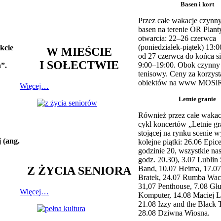
Basen i kort
Przez całe wakacje czynny
basen na terenie OR Plant
otwarcia: 22–26 czerwca
(poniedziałek-piątek) 13:0
kcie
W MIEŚCIE
od 27 czerwca do końca si
I SOŁECTWIE
9:00–19:00. Obok czynny j
”.
tenisowy. Ceny za korzyst
obiektów na www MOSiR
Więcej…
Letnie granie
Również przez całe wakac
cykl koncertów „Letnie gr
stojącej na rynku scenie w
 (ang.
kolejne piątki: 26.06 Epic
godzinie 20, wszystkie na
godz. 20.30), 3.07 Lublin 
Z ŻYCIA SENIORA
Band, 10.07 Heima, 17.07
Bratek, 24.07 Rumba Wac
31,07 Penthouse, 7.08 Głu
Więcej…
Komputer, 14.08 Maciej L
21.08 Izzy and the Black 
28.08 Dziwna Wiosna.