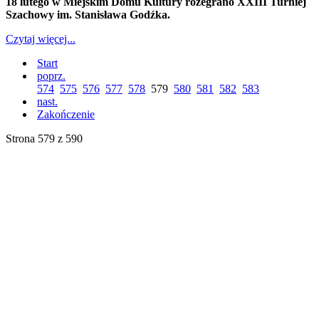
18 lutego w Miejskim Domu Kultury rozegrano XXIII Turniej
Szachowy im. Stanisława Godźka.
Czytaj więcej...
Start
poprz.
574
575
576
577
578
579
580
581
582
583
nast.
Zakończenie
Strona 579 z 590