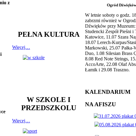
niu z
Ogród Dźwiękó
W letnie soboty o godz. 
zabrzmi również w Ogrod
Dźwięków przy Muzeum: 
Studencki Zespół Pieśni i
PEŁNA KULTURA
Katowice, 11.07 Szara Na
18.07 Lerech-Kurpas/Stas
Więcej…
Markowski, 25.07 Pałka-
Duo, 1.08 Silesian Brass Q
i
8.08 Red Note Strings, 15
AccoArte, 22.08 Olaf Abs
Łamik i 29.08 Traszno.
KALENDARIUM
W SZKOLE I
NA AFISZU
PRZEDSZKOLU
yce
Więcej…