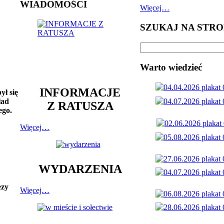
WIADOMOŚCI
Więcej…
SZUKAJ NA STRO
Warto wiedzieć
INFORMACJE
ył się
ład
Z RATUSZA
ego.
Więcej…
WYDARZENIA
ezy
Więcej…