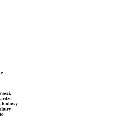
ie
mości.
bardzo
o budowy
ultury
to