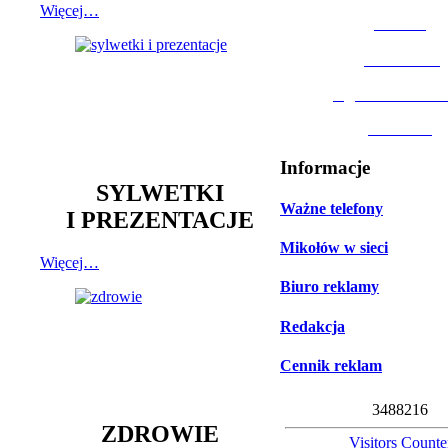
Więcej…
MOSiR
Biblioteka
Ogród Botanic
Muzeum
Informacje
SYLWETKI
Ważne telefony
I PREZENTACJE
Mikołów w sieci
Więcej…
Biuro reklamy
Redakcja
Cennik reklam
3
4
8
8
2
1
6
ZDROWIE
Visitors Counte