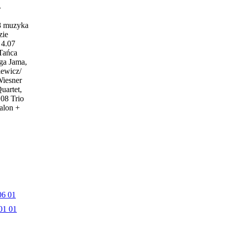
w
18 muzyka
zie
4.07
 Tańca
ga Jama,
iewicz/
Wiesner
uartet,
.08 Trio
alon +