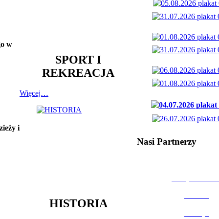
go w
SPORT I
REKREACJA
Więcej…
ieży i
Nasi Partnerzy
Dom Kultury
Urząd Miast
Powiat
HISTORIA
Policja