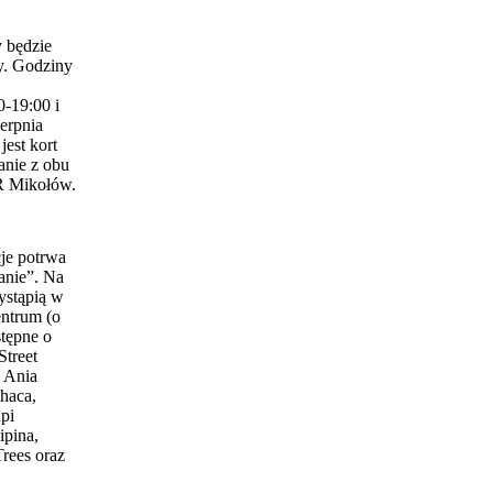
 będzie
y. Godziny
0-19:00 i
erpnia
est kort
anie z obu
 Mikołów.
je potrwa
anie”. Na
ystąpią w
entrum (o
stępne o
Street
 Ania
haca,
pi
ipina,
Trees oraz