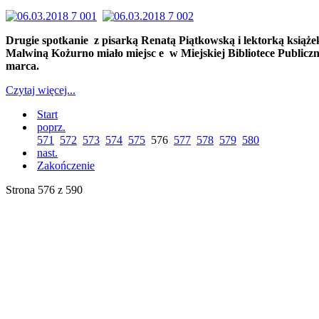
Drugie spotkanie z pisarką Renatą Piątkowską i lektorką książe
Malwiną Kożurno miało miejsc e w Miejskiej Bibliotece Publiczn
marca.
Czytaj więcej...
Start
poprz.
571
572
573
574
575
576
577
578
579
580
nast.
Zakończenie
Strona 576 z 590