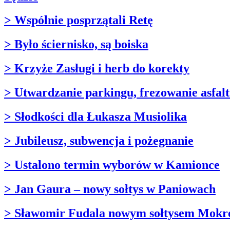
> Wspólnie posprzątali Retę
> Było ściernisko, są boiska
> Krzyże Zasługi i herb do korekty
> Utwardzanie parkingu, frezowanie asfal
> Słodkości dla Łukasza Musiolika
> Jubileusz, subwencja i pożegnanie
> Ustalono termin wyborów w Kamionce
> Jan Gaura – nowy sołtys w Paniowach
> Sławomir Fudala nowym sołtysem Mokr