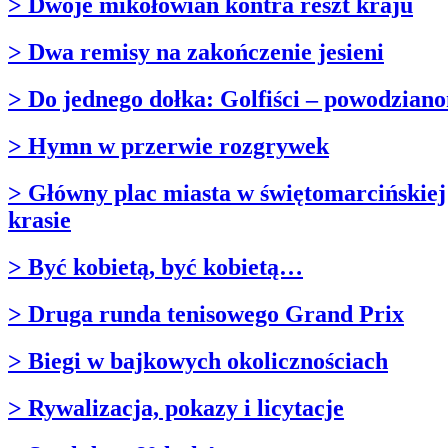
> Dwoje mikołowian kontra reszt kraju
> Dwa remisy na zakończenie jesieni
> Do jednego dołka: Golfiści – powodzian
> Hymn w przerwie rozgrywek
> Główny plac miasta w świętomarcińskiej
krasie
> Być kobietą, być kobietą…
> Druga runda tenisowego Grand Prix
> Biegi w bajkowych okolicznościach
> Rywalizacja, pokazy i licytacje