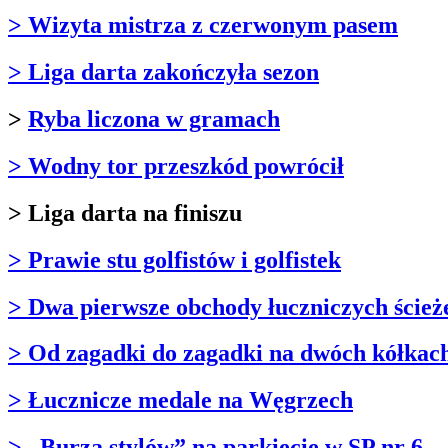
> Wizyta mistrza z czerwonym pasem
> Liga darta zakończyła sezon
>
Ryba liczona w gramach
> Wodny tor przeszkód powrócił
> Liga darta na finiszu
> Prawie stu golfistów i golfistek
> Dwa pierwsze obchody łuczniczych ścież
> Od zagadki do zagadki na dwóch kółkac
> Łucznicze medale na Węgrzech
> „Burza stylów” na parkiecie w SP nr 6