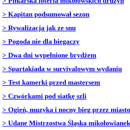
> Piłkarska loteria mikołowskich drużyn
> Kapitan podsumował sezon
> Rywalizacja jak ze snu
> Pogoda nie dla biegaczy
> Dwa dni wypełnione brydżem
> Spartakiada w survivalowym wydaniu
> Test kamerki przed mastersem
> Czwórkami pod siatkę szli
> Ogień, muzyka i nocny bieg przez miast
> Udane Mistrzostwa Śląska mikołowiane