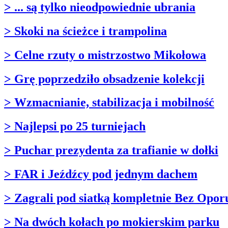
> ... są tylko nieodpowiednie ubrania
> Skoki na ścieżce i trampolina
> Celne rzuty o mistrzostwo Mikołowa
> Grę poprzedziło obsadzenie kolekcji
> Wzmacnianie, stabilizacja i mobilność
> Najlepsi po 25 turniejach
> Puchar prezydenta za trafianie w dołki
> FAR i Jeźdźcy pod jednym dachem
> Zagrali pod siatką kompletnie Bez Opor
> Na dwóch kołach po mokierskim parku