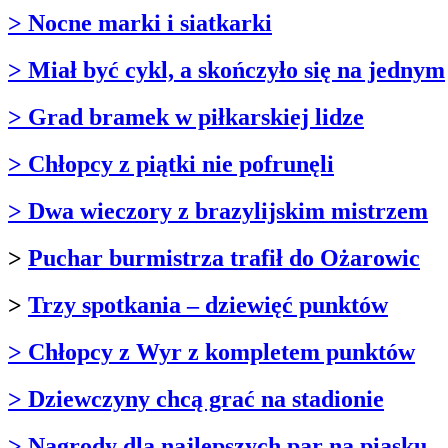
> Nocne marki i siatkarki
> Miał być cykl, a skończyło się na jednym
> Grad bramek w piłkarskiej lidze
> Chłopcy z piątki nie pofrunęli
> Dwa wieczory z brazylijskim mistrzem
>
Puchar burmistrza trafił do Ożarowic
>
Trzy spotkania – dziewięć punktów
> Chłopcy z Wyr z kompletem punktów
> Dziewczyny chcą grać na stadionie
> Nagrody dla najlepszych par na piasku