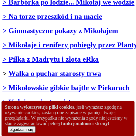
> Barbórka po lodzie... Mikołaj we wodzie
> Na torze przeszkód i na macie
> Gimnastyczne pokazy z Mikołajem
> Mikołaje i renifery pobiegły przez Plant
> Piłka z Madrytu i złota eRka
>
Walka o puchar starosty trwa
> Mikołowskie gibkie bajtle w Piekarach
> Kolejna wizyta mistrza
Strona wykorzystuje pliki cookies
, jeśli wyrażasz zgodę na
używanie cookies, zostaną one zapisane w pamięci twojej
> Jesień z badmintonem
przeglądarki. W przypadku nie wyrażenia zgody nie jesteśmy w
stanie zagwarantować pełnej
funkcjonalności strony!
> Wszyscy zostali zwycięzcami
Zgadzam się