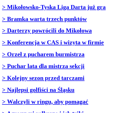
> Mikołowsko-Tyska Liga Darta już gra
> Bramka warta trzech punktów
> Darterzy powrócili do Mikołowa
> Konferencja w CAS i wizyta w firmie
> Orzeł z pucharem burmistrza
> Puchar lata dla mistrza sekcji
> Kolejny sezon przed tarczami
> Najlepsi golfiści na Śląsku
> Walczyli w ringu, aby pomagać