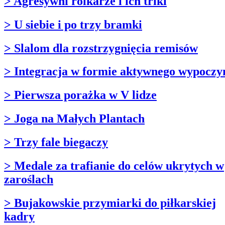
> Agresywni rolkarze i ich triki
> U siebie i po trzy bramki
> Slalom dla rozstrzygnięcia remisów
> Integracja w formie aktywnego wypocz
> Pierwsza porażka w V lidze
> Joga na Małych Plantach
> Trzy fale biegaczy
> Medale za trafianie do celów ukrytych w
zaroślach
> Bujakowskie przymiarki do piłkarskiej
kadry