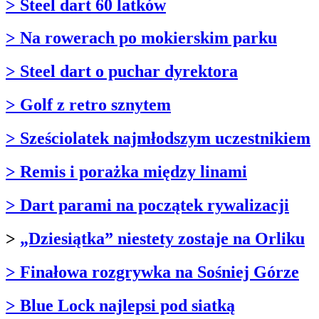
> Steel dart 60 latków
> Na rowerach po mokierskim parku
> Steel dart o puchar dyrektora
> Golf z retro sznytem
> Sześciolatek najmłodszym uczestnikiem
> Remis i porażka między linami
> Dart parami na początek rywalizacji
>
„Dziesiątka” niestety zostaje na Orliku
> Finałowa rozgrywka na Sośniej Górze
> Blue Lock najlepsi pod siatką