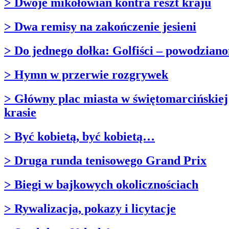
> Dwoje mikołowian kontra reszt kraju
> Dwa remisy na zakończenie jesieni
> Do jednego dołka: Golfiści – powodzian
> Hymn w przerwie rozgrywek
> Główny plac miasta w świętomarcińskiej
krasie
> Być kobietą, być kobietą…
> Druga runda tenisowego Grand Prix
> Biegi w bajkowych okolicznościach
> Rywalizacja, pokazy i licytacje