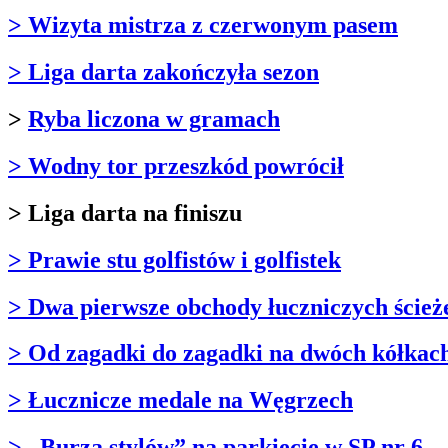
> Wizyta mistrza z czerwonym pasem
> Liga darta zakończyła sezon
>
Ryba liczona w gramach
> Wodny tor przeszkód powrócił
> Liga darta na finiszu
> Prawie stu golfistów i golfistek
> Dwa pierwsze obchody łuczniczych ścież
> Od zagadki do zagadki na dwóch kółkac
> Łucznicze medale na Węgrzech
> „Burza stylów” na parkiecie w SP nr 6