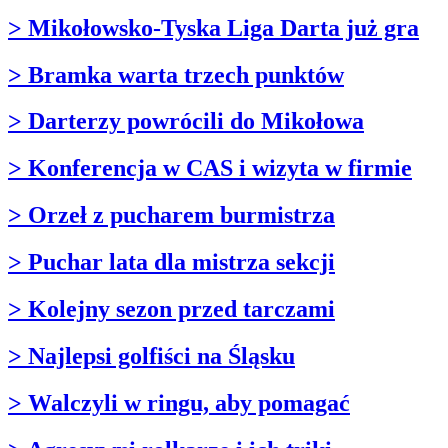
> Mikołowsko-Tyska Liga Darta już gra
> Bramka warta trzech punktów
> Darterzy powrócili do Mikołowa
> Konferencja w CAS i wizyta w firmie
> Orzeł z pucharem burmistrza
> Puchar lata dla mistrza sekcji
> Kolejny sezon przed tarczami
> Najlepsi golfiści na Śląsku
> Walczyli w ringu, aby pomagać