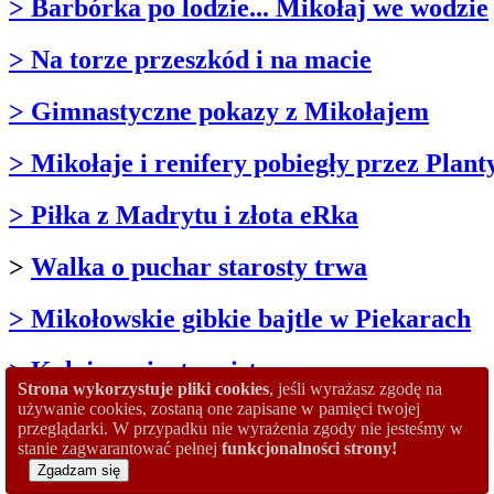
> Barbórka po lodzie... Mikołaj we wodzie
> Na torze przeszkód i na macie
> Gimnastyczne pokazy z Mikołajem
> Mikołaje i renifery pobiegły przez Plant
> Piłka z Madrytu i złota eRka
>
Walka o puchar starosty trwa
> Mikołowskie gibkie bajtle w Piekarach
> Kolejna wizyta mistrza
Strona wykorzystuje pliki cookies
, jeśli wyrażasz zgodę na
używanie cookies, zostaną one zapisane w pamięci twojej
> Jesień z badmintonem
przeglądarki. W przypadku nie wyrażenia zgody nie jesteśmy w
stanie zagwarantować pełnej
funkcjonalności strony!
> Wszyscy zostali zwycięzcami
Zgadzam się