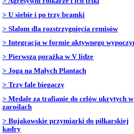
> Agresywni rolkarze i ich triki
> U siebie i po trzy bramki
> Slalom dla rozstrzygnięcia remisów
> Integracja w formie aktywnego wypocz
> Pierwsza porażka w V lidze
> Joga na Małych Plantach
> Trzy fale biegaczy
> Medale za trafianie do celów ukrytych w
zaroślach
> Bujakowskie przymiarki do piłkarskiej
kadry