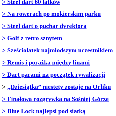
> Steel dart 60 latków
> Na rowerach po mokierskim parku
> Steel dart o puchar dyrektora
> Golf z retro sznytem
> Sześciolatek najmłodszym uczestnikiem
> Remis i porażka między linami
> Dart parami na początek rywalizacji
>
„Dziesiątka” niestety zostaje na Orliku
> Finałowa rozgrywka na Sośniej Górze
> Blue Lock najlepsi pod siatką