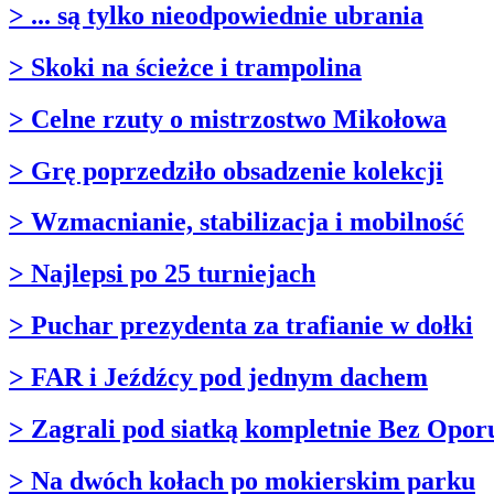
> ... są tylko nieodpowiednie ubrania
> Skoki na ścieżce i trampolina
> Celne rzuty o mistrzostwo Mikołowa
> Grę poprzedziło obsadzenie kolekcji
> Wzmacnianie, stabilizacja i mobilność
> Najlepsi po 25 turniejach
> Puchar prezydenta za trafianie w dołki
> FAR i Jeźdźcy pod jednym dachem
> Zagrali pod siatką kompletnie Bez Opor
> Na dwóch kołach po mokierskim parku