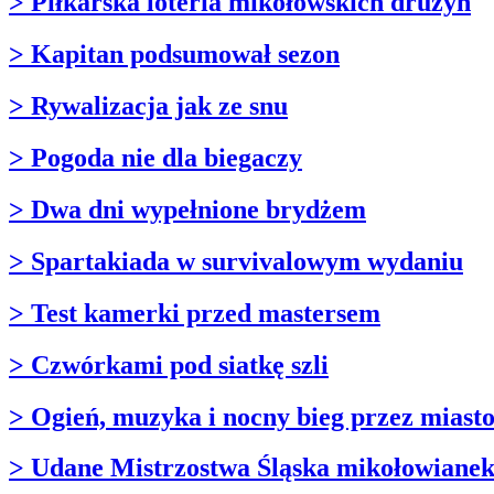
> Piłkarska loteria mikołowskich drużyn
> Kapitan podsumował sezon
> Rywalizacja jak ze snu
> Pogoda nie dla biegaczy
> Dwa dni wypełnione brydżem
> Spartakiada w survivalowym wydaniu
> Test kamerki przed mastersem
> Czwórkami pod siatkę szli
> Ogień, muzyka i nocny bieg przez miast
> Udane Mistrzostwa Śląska mikołowiane