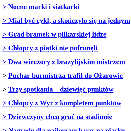
> Nocne marki i siatkarki
> Miał być cykl, a skończyło się na jednym
> Grad bramek w piłkarskiej lidze
> Chłopcy z piątki nie pofrunęli
> Dwa wieczory z brazylijskim mistrzem
>
Puchar burmistrza trafił do Ożarowic
>
Trzy spotkania – dziewięć punktów
> Chłopcy z Wyr z kompletem punktów
> Dziewczyny chcą grać na stadionie
> Nagrody dla najlepszych par na piasku